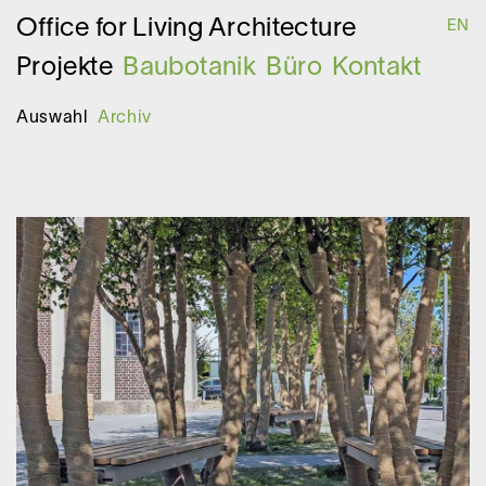
O
ffice for
L
iving
A
rchitecture
EN
Projekte
Baubotanik
Büro
Kontakt
Auswahl
Archiv